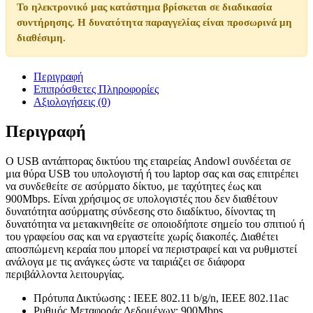
Το ηλεκτρονικό μας κατάστημα βρίσκεται σε διαδικασία
συντήρησης. Η δυνατότητα παραγγελίας είναι προσωρινά μη
διαθέσιμη.
Περιγραφή
Επιπρόσθετες Πληροφορίες
Αξιολογήσεις (0)
Περιγραφή
Ο USB αντάπτορας δικτύου της εταιρείας Andowl συνδέεται σε
μια θύρα USB του υπολογιστή ή του laptop σας και σας επιτρέπει
να συνδεθείτε σε ασύρματο δίκτυο, με ταχύτητες έως και
900Mbps. Είναι χρήσιμος σε υπολογιστές που δεν διαθέτουν
δυνατότητα ασύρματης σύνδεσης στο διαδίκτυο, δίνοντας τη
δυνατότητα να μετακινηθείτε σε οποιοδήποτε σημείο του σπιτιού ή
του γραφείου σας και να εργαστείτε χωρίς διακοπές. Διαθέτει
αποσπώμενη κεραία που μπορεί να περιστραφεί και να ρυθμιστεί
ανάλογα με τις ανάγκες ώστε να ταιριάζει σε διάφορα
περιβάλλοντα λειτουργίας.
Πρότυπα Δικτύωσης : IEEE 802.11 b/g/n, IEEE 802.11ac
Ρυθμός Μεταφοράς Δεδομένων: 900Mbps