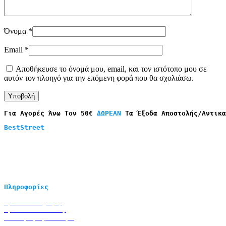
Όνομα
*
Email
*
Αποθήκευσε το όνομά μου, email, και τον ιστότοπο μου σε
αυτόν τον πλοηγό για την επόμενη φορά που θα σχολιάσω.
Για Αγορές Άνω Τον 50€ 
ΔΩΡΕΑΝ
 Τα Έξοδα Αποστολής/Αντικα
yellowminds2021@gmail.com
+30 
2333025777
+30 
6986569752
Πληροφορίες
Επικοινωνία
Τρόποι πληρωμής
Τρόποι αποστολής
Επιστροφές/αλλαγές
Όροι χρήσης